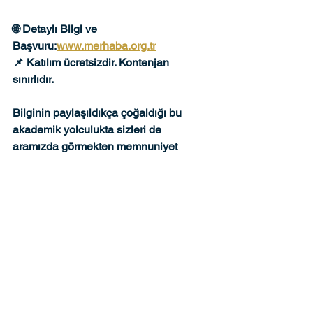
🌐 
Detaylı Bilgi ve 
Başvuru:
www.merhaba.org.tr
📌 Katılım ücretsizdir. Kontenjan 
sınırlıdır.
Bilginin paylaşıldıkça çoğaldığı bu 
akademik yolculukta sizleri de 
aramızda görmekten memnuniyet 
duyarız.
Merhaba Uluslararası Öğrenci ve 
Araştırmalar Derneği
Yorumlar