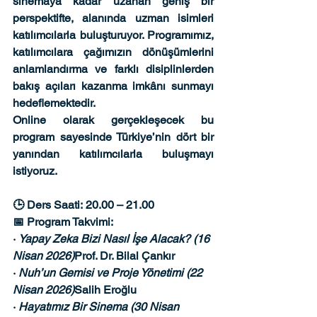
sinemaya kadar uzanan geniş bir 
perspektifte, alanında uzman isimleri 
katılımcılarla buluşturuyor. Programımız, 
katılımcılara çağımızın dönüşümlerini 
anlamlandırma ve farklı disiplinlerden 
bakış açıları kazanma imkânı sunmayı 
hedeflemektedir.
Online olarak gerçekleşecek bu 
program sayesinde Türkiye’nin dört bir 
yanından katılımcılarla buluşmayı 
istiyoruz.
🕒 
Ders Saati:
 20.00 – 21.00
📅 
Program Takvimi:
· 
Yapay Zeka Bizi Nasıl İşe Alacak? (16 
Nisan 2026)
Prof. Dr. Bilal Çankır
· 
Nuh’un Gemisi ve Proje Yönetimi (22 
Nisan 2026)
Salih Eroğlu
· 
Hayatımız Bir Sinema (30 Nisan 