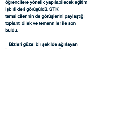
öğrencilere yönelik yapılabilecek eğitim 
işbirlikleri görüşüldü. STK 
temsilcilerinin de görüşlerini paylaştığı 
toplantı dilek ve temenniler ile son 
buldu. 
   Bizleri güzel bir şekilde ağırlayan 
İstanbul Sabahattin Zaim Üniversitesi 
Rektörü Pof Dr. Ahmet Cevat ACAR’ 
beye teşekkür ederiz.   
Yorumlar
Bir yorum yazın...