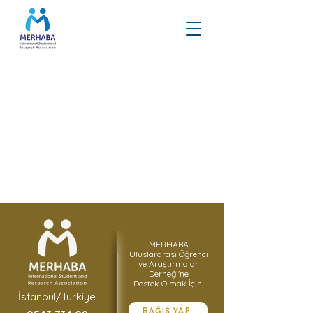
MERHABA
Uluslararası Öğrenci
ve Araştırmalar
Derneği'ne
Destek Olmak İçin;
İstanbul/Türkiye
BAĞIŞ YAP