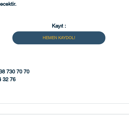
cektir. 
Kayıt :
HEMEN KAYDOL!
38 730 70 70
4 32 76