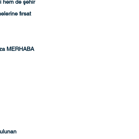
çi hem de şehir 
lerine fırsat 
 yaza MERHABA  
bulunan 