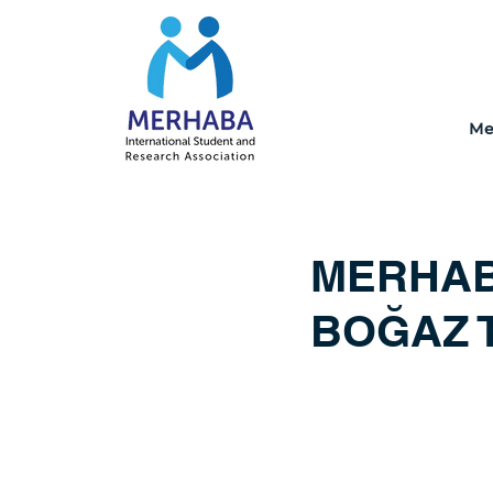
Me
MERHABA
BOĞAZ 