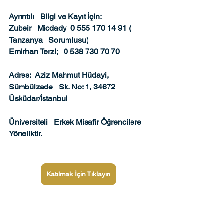
Ayrıntılı   Bilgi ve Kayıt İçin: 
Zubeir   Micdady  0 555 170 14 91 ( 
Tanzanya   Sorumlusu)
Emirhan Terzi;   0 538 730 70 70
Adres:  Aziz Mahmut Hüdayi, 
Sümbülzade   Sk. No: 1, 34672 
Üsküdar/İstanbul
Üniversiteli   Erkek Misafir Öğrencilere 
Yöneliktir. 
Katılmak İçin Tıklayın